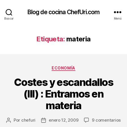
Blog de cocina ChefUri.com
Buscar
Menú
Etiqueta:
materia
Categorías
ECONOMÍA
Costes y escandallos
(III) : Entramos en
materia
en
Por
chefuri
enero 12, 2009
9 comentarios
Autor
Fecha
Co
de
de