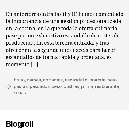
y
la
la
es
entrada
entrada
En anteriores entradas (I y II) hemos comentado
(III)
la importancia de una gestión profesionalizada
:
en la cocina, en la que toda la oferta culinaria
En
pase por un exhaustivo escandallo de costes de
en
producción. En esta tercera entrada, y tras
ma
ofrecer en la segunda unos excels para hacer
escandallos de forma rápida y ordenada, es
momento […]
bruto
,
carnes
,
entrantes
,
escandallo
,
materia
,
neto
,
pastas
,
pescados
,
peso
,
postres
,
prima
,
restaurante
,
Etiquetas
sopas
Blogroll