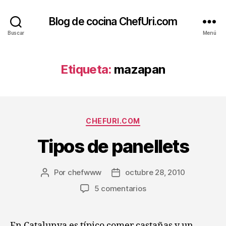
Blog de cocina ChefUri.com
Buscar
Menú
Etiqueta:
mazapan
Categorías
CHEFURI.COM
Tipos de panellets
Por
chefwww
octubre 28, 2010
Autor
Fecha
de
de
en
5 comentarios
la
la
Tipos
entrada
entrada
de
panellets
En Catalunya es típico comer castañas y un