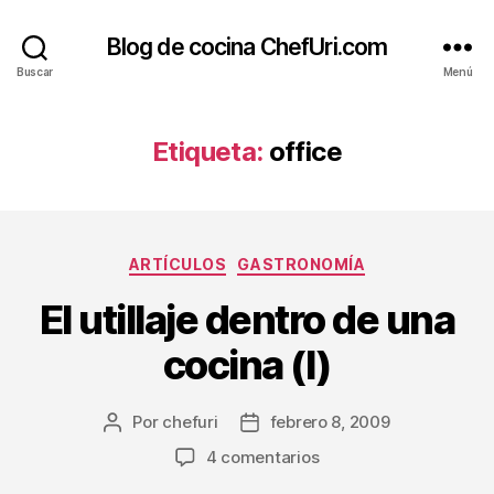
Blog de cocina ChefUri.com
Buscar
Menú
Etiqueta:
office
Categorías
ARTÍCULOS
GASTRONOMÍA
El utillaje dentro de una
cocina (I)
Por
chefuri
febrero 8, 2009
Autor
Fecha
de
de
en
4 comentarios
la
la
El