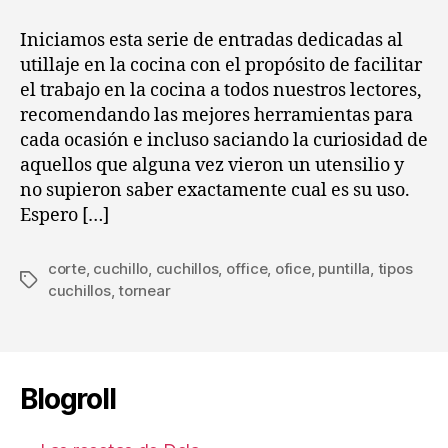
entrada
entrada
utillaje
dentro
Iniciamos esta serie de entradas dedicadas al
de
utillaje en la cocina con el propósito de facilitar
una
el trabajo en la cocina a todos nuestros lectores,
cocina
recomendando las mejores herramientas para
(I)
cada ocasión e incluso saciando la curiosidad de
aquellos que alguna vez vieron un utensilio y
no supieron saber exactamente cual es su uso.
Espero […]
corte
,
cuchillo
,
cuchillos
,
office
,
ofice
,
puntilla
,
tipos
Etiquetas
cuchillos
,
tornear
Blogroll