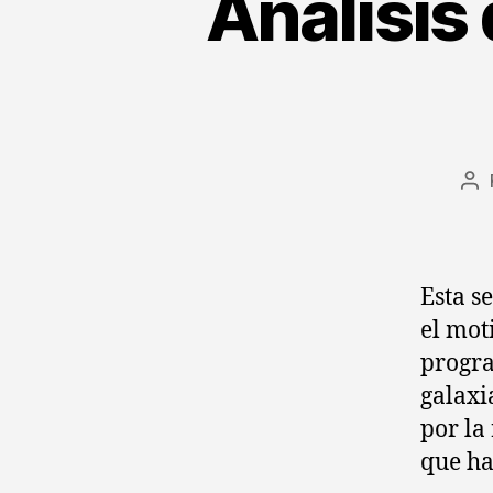
Análisis
Au
de
la
en
Esta s
el mot
progra
galaxi
por la
que ha