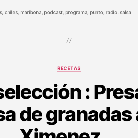
s
,
chiles
,
maribona
,
podcast
,
programa
,
punto
,
radio
,
salsa
s
Categorías
RECETAS
elección : Pres
sa de granadas 
Ximenez …