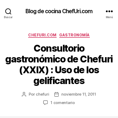
Blog de cocina ChefUri.com
Buscar
Menú
Categorías
CHEFURI.COM
GASTRONOMÍA
Consultorio
gastronómico de Chefuri
(XXIX) : Uso de los
gelificantes
Por
chefuri
noviembre 11, 2011
Autor
Fecha
de
de
en
1 comentario
la
la
Consultorio
entrada
entrada
gastronómico