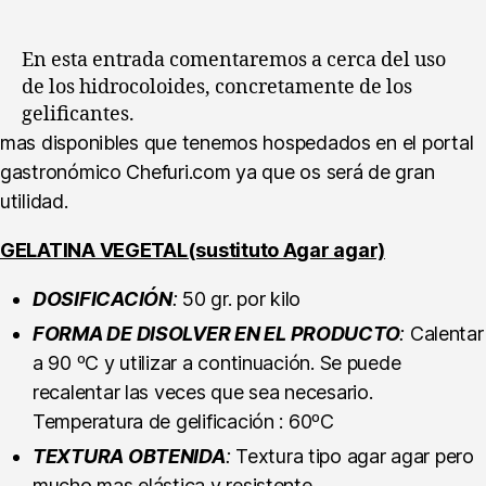
de
Chefuri
(XXIX)
En esta entrada comentaremos a cerca del uso
:
de los hidrocoloides, concretamente de los
Uso
gelificantes.
de
mas disponibles que tenemos hospedados en el portal
los
gastronómico Chefuri.com ya que os será de gran
gelificantes
utilidad.
GELATINA VEGETAL(sustituto Agar agar)
DOSIFICACIÓN
:
50 gr. por kilo
FORMA DE DISOLVER EN EL PRODUCTO
:
Calentar
a 90 ºC y utilizar a continuación. Se puede
recalentar las veces que sea necesario.
Temperatura de gelificación : 60ºC
TEXTURA OBTENIDA
:
Textura tipo agar agar pero
mucho mas elástica y resistente.