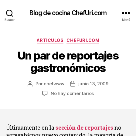
Blog de cocina ChefUri.com
Buscar
Menú
Categorías
ARTÍCULOS
CHEFURI.COM
Un par de reportajes
gastronómicos
Por
chefwww
junio 13, 2009
Autor
Fecha
de
de
en
No hay comentarios
la
la
Un
entrada
entrada
par
de
reportajes
gastronómicos
Últimamente en la
sección de reportajes
no
agregabámos nuevo contenido, la mayoría de