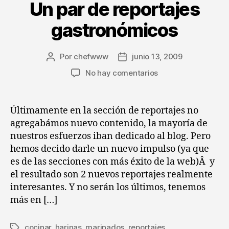
Un par de reportajes
gastronómicos
Por
chefwww
junio 13, 2009
Autor
Fecha
de
de
en
No hay comentarios
la
la
Un
entrada
entrada
par
de
Últimamente en la sección de reportajes no
reportajes
agregabámos nuevo contenido, la mayoría de
gastronómicos
nuestros esfuerzos iban dedicado al blog. Pero
hemos decido darle un nuevo impulso (ya que
es de las secciones con más éxito de la web)Â y
el resultado son 2 nuevos reportajes realmente
interesantes. Y no serán los últimos, tenemos
más en […]
cocinar
,
harinas
,
marinados
,
reportajes
Etiquetas