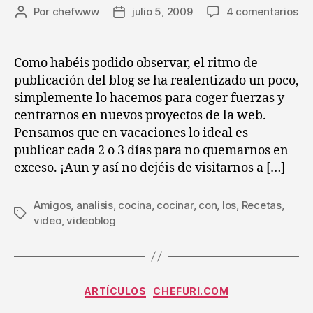
en
Por
chefwww
julio 5, 2009
4 comentarios
Autor
Fecha
Aná
de
de
de
la
la
los
entrada
entrada
Como habéis podido observar, el ritmo de
vi
publicación del blog se ha realentizado un poco,
de
simplemente lo hacemos para coger fuerzas y
co
centrarnos en nuevos proyectos de la web.
(VI
Pensamos que en vacaciones lo ideal es
:
publicar cada 2 o 3 días para no quemarnos en
Co
pa
exceso. ¡Aun y así no dejéis de visitarnos a […]
los
am
Amigos
,
analisis
,
cocina
,
cocinar
,
con
,
los
,
Recetas
,
Etiquetas
video
,
videoblog
Categorías
ARTÍCULOS
CHEFURI.COM