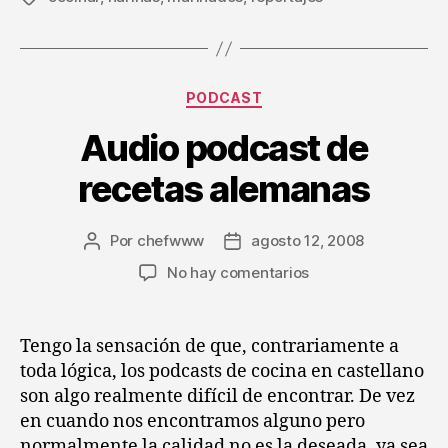
Categorías
PODCAST
Audio podcast de
recetas alemanas
Por
chefwww
agosto 12, 2008
Autor
Fecha
de
de
en
No hay comentarios
la
la
Audio
entrada
entrada
podcast
de
Tengo la sensación de que, contrariamente a
recetas
toda lógica, los podcasts de cocina en castellano
alemanas
son algo realmente difícil de encontrar. De vez
en cuando nos encontramos alguno pero
normalmente la calidad no es la deseada, ya sea