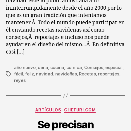
navidad. Éste lo publicamos cada año
navidad
ininterrumpidamente desde el año 2000 por lo
que es un gran tradición que intentamos
mantener.Â Todo el mundo puede participar en
él enviando recetas navideñas así como
consejos,Â reportajes e incluso nos puede
ayudar en el diseño del mismo…Â En definitiva
casi […]
año nuevo
,
cena
,
cocina
,
comida
,
Consejos
,
especial
,
fácil
,
feliz
,
navidad
,
navideñas
,
Recetas
,
reportajes
,
Etiquetas
reyes
Categorías
ARTÍCULOS
CHEFURI.COM
Se precisan