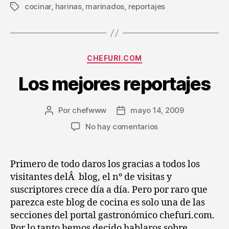
cocinar
,
harinas
,
marinados
,
reportajes
Etiquetas
Categorías
CHEFURI.COM
Los mejores reportajes
Por
chefwww
mayo 14, 2009
Autor
Fecha
de
de
en
No hay comentarios
la
la
Los
entrada
entrada
mejores
reportajes
Primero de todo daros los gracias a todos los
visitantes delÂ blog, el nº de visitas y
suscriptores crece día a día. Pero por raro que
parezca este blog de cocina es solo una de las
secciones del portal gastronómico chefuri.com.
Por lo tanto hemos decido hablaros sobre