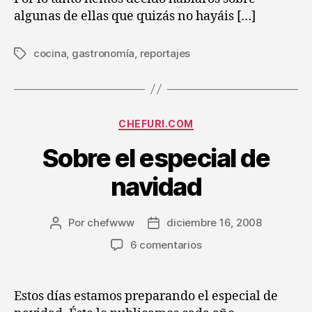
algunas de ellas que quizás no hayáis […]
cocina
,
gastronomía
,
reportajes
Etiquetas
Categorías
CHEFURI.COM
Sobre el especial de
navidad
Por
chefwww
diciembre 16, 2008
Autor
Fecha
de
de
en
6 comentarios
la
la
Sobre
entrada
entrada
el
especial
Estos días estamos preparando el especial de
de