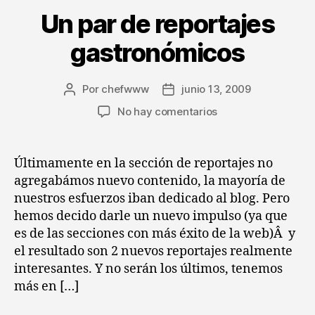
Un par de reportajes
gastronómicos
Por
chefwww
junio 13, 2009
Autor
Fecha
de
de
en
No hay comentarios
la
la
Un
entrada
entrada
par
de
Últimamente en la sección de reportajes no
reportajes
agregabámos nuevo contenido, la mayoría de
gastronómicos
nuestros esfuerzos iban dedicado al blog. Pero
hemos decido darle un nuevo impulso (ya que
es de las secciones con más éxito de la web)Â y
el resultado son 2 nuevos reportajes realmente
interesantes. Y no serán los últimos, tenemos
más en […]