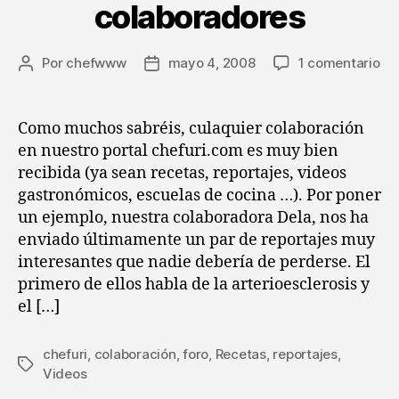
colaboradores
en
Por
chefwww
mayo 4, 2008
1 comentario
Autor
Fecha
Se
de
de
pr
la
la
co
entrada
entrada
Como muchos sabréis, culaquier colaboración
en nuestro portal chefuri.com es muy bien
recibida (ya sean recetas, reportajes, videos
gastronómicos, escuelas de cocina …). Por poner
un ejemplo, nuestra colaboradora Dela, nos ha
enviado últimamente un par de reportajes muy
interesantes que nadie debería de perderse. El
primero de ellos habla de la arterioesclerosis y
el […]
chefuri
,
colaboración
,
foro
,
Recetas
,
reportajes
,
Etiquetas
Videos