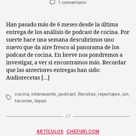
en
1 comentario
la
la
Análisis
entrada
entrada
de
los
Han pasado más de 6 meses desde la última
podcast
entrega de los análisis de podcast de cocina. Por
de
suerte hace una semana descubrimos uno
cocina
nuevo que da aire fresco al panorama de los
(IX)
podcast de cocina. En breve nos pondremos a
:
investigar, a ver si encontramos más. Recordar
Tacones
sin
que las anteriores entregas han sido:
tapas
Audiorecetas […]
cocina
,
interesante
,
podcast
,
Recetas
,
reportajes
,
sin
,
Etiquetas
tacones
,
tapas
Categorías
ARTÍCULOS
CHEFURI.COM