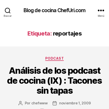
Blog de cocina ChefUri.com
Buscar
Menú
Etiqueta:
reportajes
Categorías
PODCAST
Análisis de los podcast
de cocina (IX) : Tacones
sin tapas
Por
chefwww
noviembre 1, 2009
Autor
Fecha
de
de