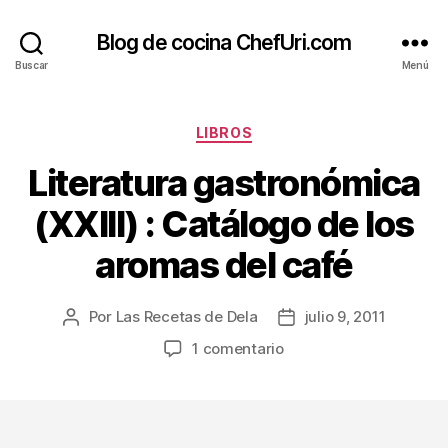
Blog de cocina ChefUri.com
Buscar
Menú
Categorías
LIBROS
Literatura gastronómica
(XXIII) : Catálogo de los
aromas del café
Por
Las Recetas de Dela
julio 9, 2011
Autor
Fecha
de
de
en
1 comentario
la
la
Literatura
entrada
entrada
gastronómica
(XXIII)
: