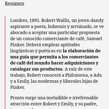
Catálogo
Resumen
de
los
aromas
Londres, 1895. Robert Wallis, un joven dandy
del
aspirante a poeta, bohemio y arruinado, se ve
café
abocado a aceptar una particular propuesta
de un conocido comerciante de café, Samuel
Pinker. Deberá emplear aptitudes
lingüisticas y poéticas en
la elaboración de
una guía que permita a los comerciantes
de café del mundo hacer adquisiciones y
catalogar sus productos
. A raíz de este
trabajo, Robert conocerá a Philomena, a Ada
y a Emily, las modernas y liberales hijas de
Pinker.
Pronto surge una ineludible e irrefrenable
atracción entre Robert y Emily, y su padre,