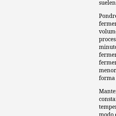
suelen 
Pondre
fermen
volume
proces
minuto
fermen
fermen
menore
forma 
Manten
consta
temper
modo e