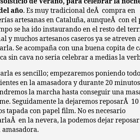
 solstício de Verano, para celebrar la noc
del año
. Es muy tradicional deÂ compra en
erías artesanas en Cataluña, aunqueÂ con el 
empo se ha ido instaurando en el resto del terr
al y muchos artesanos caseros ya se atreven 
arla. Se acompaña con una buena copita de c
ca sin cava no seria celebrar a medias la ver
arla es sencillo; empezaremos poniendo todo
ientes en la amasadora y durante 20 minutos
ndremos la marcha hasta conseguir una mas
me. Seguidamente la dejaremos reposarÂ 10
s tapada con papel film. No es necesario
rlaÂ en la nevera, la podemos dejar reposar
 amasadora.