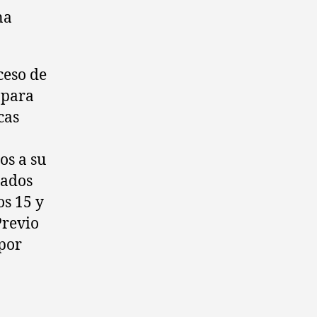
na
ceso de
 para
cas
os a su
rados
s 15 y
Previo
por