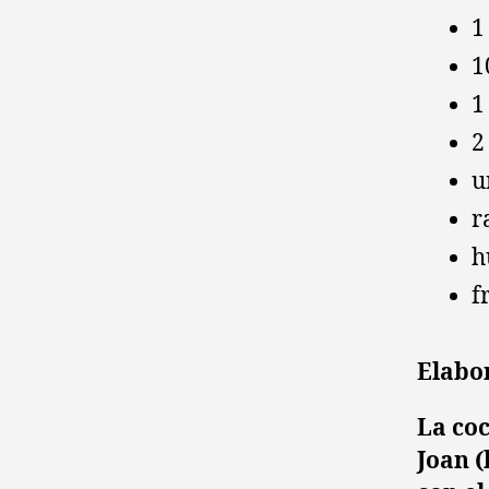
1
1
1
2
u
r
h
f
Elabo
La coc
Joan (