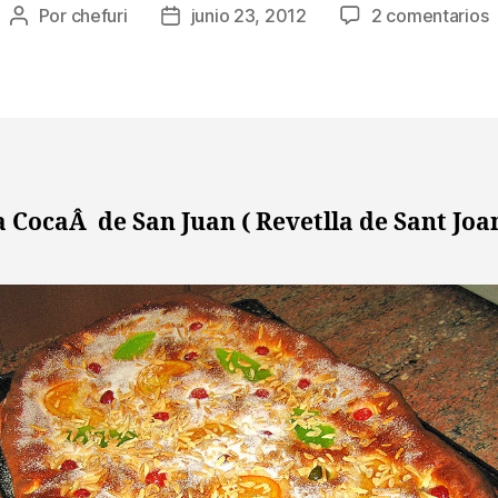
e
Por
chefuri
junio 23, 2012
2 comentarios
Autor
Fecha
R
de
de
e
la
la
p
entrada
entrada
l
v
S
 CocaÂ de San Juan ( Revetlla de Sant Joan
J