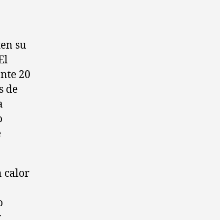
ten su
El
nte 20
s de
a
o
e
 calor
o
y