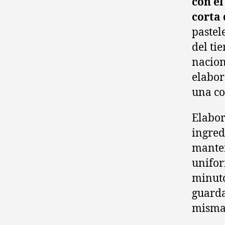
con el
corta 
pastel
del ti
nacion
elabor
una co
Elabor
ingred
mante
unifor
minuto
guarda
misma