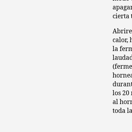
apagar
cierta
Abrire
calor,
la fer
laudad
(ferme
hornea
durant
los 20
al hor
toda la