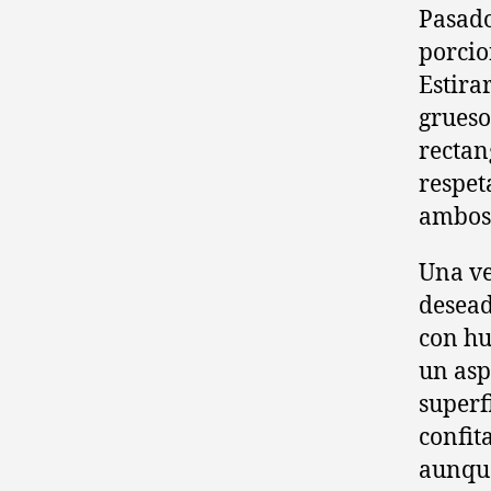
Pasado
porcio
Estira
grueso
rectan
respet
ambos 
Una ve
desead
con hu
un asp
superf
confit
aunque