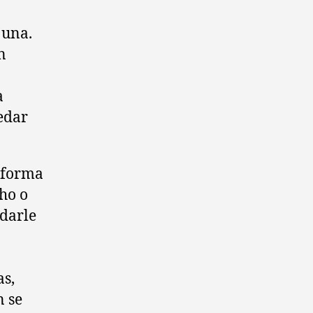
 una.
n
a
edar
a forma
ho o
 darle
as,
n se