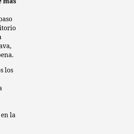
he más
paso
itorio
a
ava,
bena.
s los
a
 en la