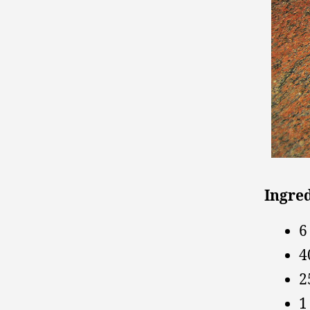
Ingre
6
4
2
1