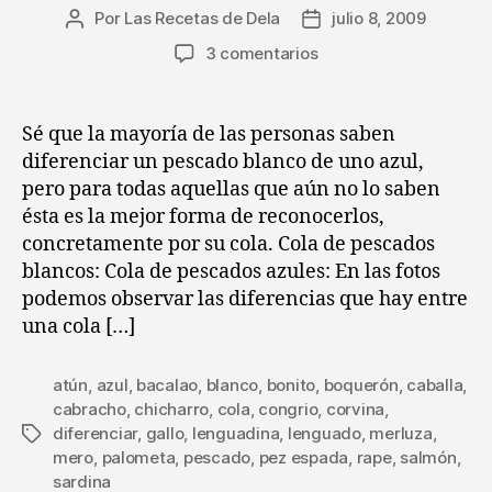
Por
Las Recetas de Dela
julio 8, 2009
Autor
Fecha
de
de
en
3 comentarios
la
la
Consejos
entrada
entrada
paso
a
Sé que la mayoría de las personas saben
paso
diferenciar un pescado blanco de uno azul,
(XLIV)
pero para todas aquellas que aún no lo saben
:
ésta es la mejor forma de reconocerlos,
Pescado
concretamente por su cola. Cola de pescados
blanco
blancos: Cola de pescados azules: En las fotos
y
azul.
podemos observar las diferencias que hay entre
¿Cómo
una cola […]
diferenciarlo?
atún
,
azul
,
bacalao
,
blanco
,
bonito
,
boquerón
,
caballa
,
cabracho
,
chicharro
,
cola
,
congrio
,
corvina
,
diferenciar
,
gallo
,
lenguadina
,
lenguado
,
merluza
,
Etiquetas
mero
,
palometa
,
pescado
,
pez espada
,
rape
,
salmón
,
sardina