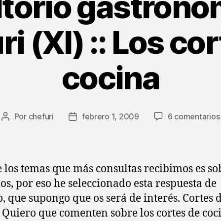
torio gastronó
i (XI) :: Los co
cocina
Por
chefuri
febrero 1, 2009
6 comentarios
Autor
Fecha
de
de
la
la
entrada
entrada
 los temas que más consultas recibimos es so
los, por eso he seleccionado esta respuesta de
:
o, que supongo que os será de interés. Cortes 
 Quiero que comenten sobre los cortes de coc