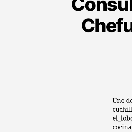
Consul
Chefur
Uno de
cuchil
el_lob
cocina