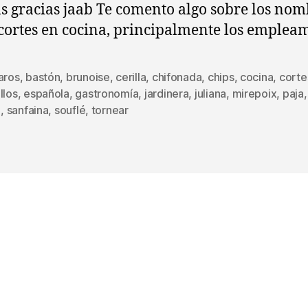
 gracias jaab Te comento algo sobre los nom
 cortes en cocina, principalmente los emplea
aros
,
bastón
,
brunoise
,
cerilla
,
chifonada
,
chips
,
cocina
,
corte
llos
,
española
,
gastronomía
,
jardinera
,
juliana
,
mirepoix
,
paja
s
a
,
sanfaina
,
souflé
,
tornear