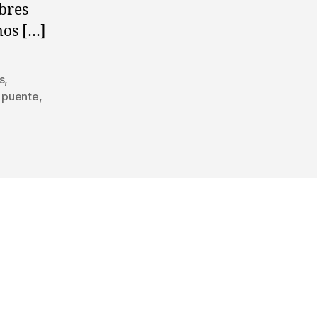
en
bres
cocina
mos […]
s
,
,
puente
,