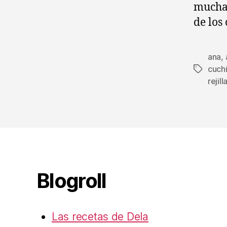
muchas
de los
ana
,
cuchi
Etiqueta
rejill
Blogroll
Las recetas de Dela