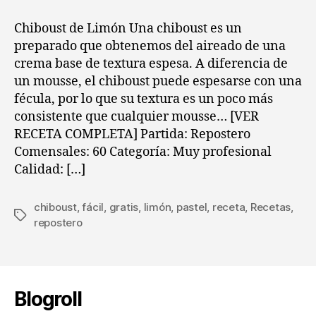
entrada
entrada
del
repostero
Chiboust de Limón Una chiboust es un
:
preparado que obtenemos del aireado de una
Chiboust
crema base de textura espesa. A diferencia de
de
un mousse, el chiboust puede espesarse con una
Limón
fécula, por lo que su textura es un poco más
consistente que cualquier mousse… [VER
RECETA COMPLETA] Partida: Repostero
Comensales: 60 Categoría: Muy profesional
Calidad: […]
chiboust
,
fácil
,
gratis
,
limón
,
pastel
,
receta
,
Recetas
,
Etiquetas
repostero
Blogroll