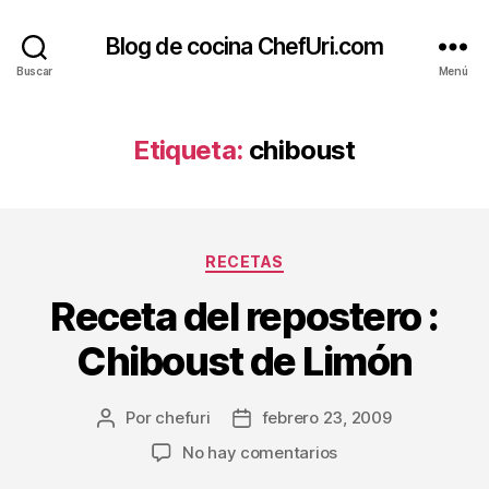
Blog de cocina ChefUri.com
Buscar
Menú
Etiqueta:
chiboust
Categorías
RECETAS
Receta del repostero :
Chiboust de Limón
Por
chefuri
febrero 23, 2009
Autor
Fecha
de
de
en
No hay comentarios
la
la
Receta