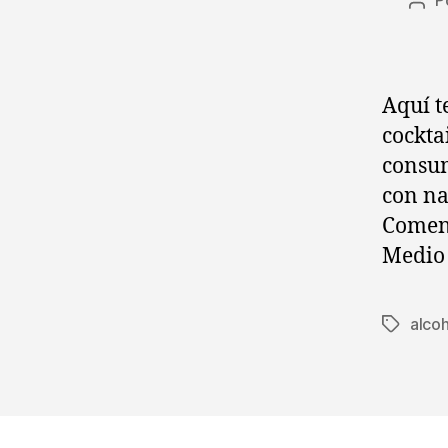
P
Aut
de
la
ent
Aquí t
cockta
consum
con na
Comens
Medio
alcoh
Etiqueta