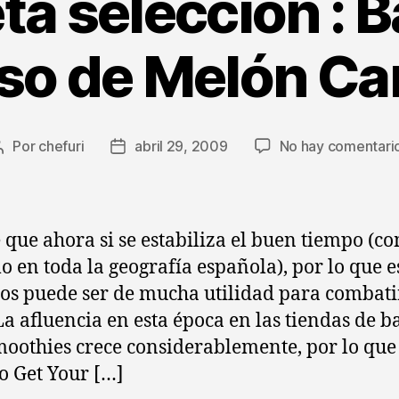
ta selección : B
o de Melón Ca
Por
chefuri
abril 29, 2009
No hay comentari
Autor
Fecha
de
de
la
la
entrada
entrada
 que ahora si se estabiliza el buen tiempo (c
 en toda la geografía española), por lo que e
 os puede ser de mucha utilidad para combati
 La afluencia en esta época en las tiendas de b
moothies crece considerablemente, por lo que 
 Get Your […]