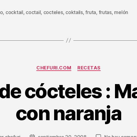
do
,
cocktail
,
coctail
,
cocteles
,
coktails
,
fruta
,
frutas
,
melón
s
Categorías
CHEFURI.COM
RECETAS
de cócteles : 
con naranja