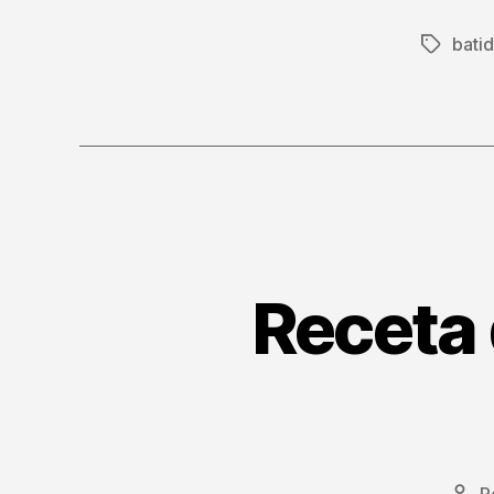
bati
Etiqueta
Receta 