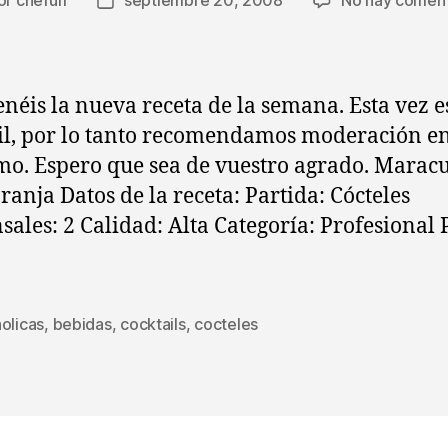
or
chefuri
septiembre 20, 2008
No hay coment
or
Fecha
de
la
rada
entrada
enéis la nueva receta de la semana. Esta vez e
il, por lo tanto recomendamos moderación en
o. Espero que sea de vuestro agrado. Marac
ranja Datos de la receta: Partida: Cócteles
ales: 2 Calidad: Alta Categoría: Profesional 
olicas
,
bebidas
,
cocktails
,
cocteles
s