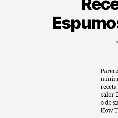
Rece
Espumos
Parece
mínimo
receta
calor.
o de s
How To