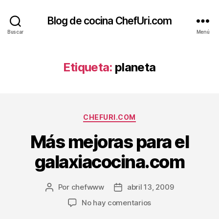
Blog de cocina ChefUri.com
Buscar
Menú
Etiqueta:
planeta
Categorías
CHEFURI.COM
Más mejoras para el
galaxiacocina.com
Por
chefwww
abril 13, 2009
Autor
Fecha
de
de
en
No hay comentarios
la
la
Más