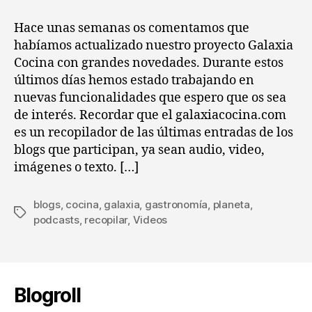
entrada
entrada
mejoras
para
Hace unas semanas os comentamos que
el
habíamos actualizado nuestro proyecto Galaxia
galaxiacocina.com
Cocina con grandes novedades. Durante estos
últimos días hemos estado trabajando en
nuevas funcionalidades que espero que os sea
de interés. Recordar que el galaxiacocina.com
es un recopilador de las últimas entradas de los
blogs que participan, ya sean audio, video,
imágenes o texto. […]
blogs
,
cocina
,
galaxia
,
gastronomía
,
planeta
,
Etiquetas
podcasts
,
recopilar
,
Videos
Blogroll