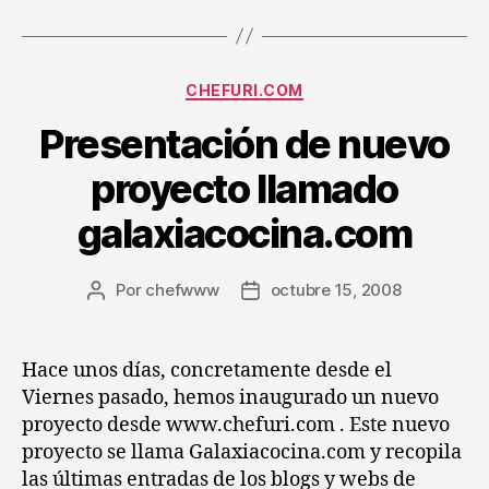
Categorías
CHEFURI.COM
Presentación de nuevo
proyecto llamado
galaxiacocina.com
Por
chefwww
octubre 15, 2008
Autor
Fecha
de
de
la
la
entrada
entrada
Hace unos días, concretamente desde el
Viernes pasado, hemos inaugurado un nuevo
proyecto desde www.chefuri.com . Este nuevo
proyecto se llama Galaxiacocina.com y recopila
las últimas entradas de los blogs y webs de