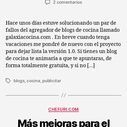
en
2 comentarios
la
la
Mini
entrada
entrada
post
:
Hace unos días estuve solucionando un par de
¡Anímate
fallos del agregador de blogs de cocina llamado
a
galaxiacocina.com . En breve cuando tenga
conocer
vacaciones me pondré de nuevo con el proyecto
galaxiacocina.com!
para dejar lista la versión 1.0. Si tienes un blog
de cocina te animaría a que te apuntaras, de
forma totalmente gratuita, y si no […]
blogs
,
cocina
,
publicitar
Etiquetas
Categorías
CHEFURI.COM
Más mejoras para el