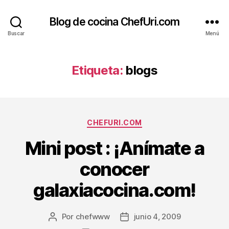
Blog de cocina ChefUri.com
Buscar
Menú
Etiqueta:
blogs
Categorías
CHEFURI.COM
Mini post : ¡Anímate a
conocer
galaxiacocina.com!
Por
chefwww
junio 4, 2009
Autor
Fecha
de
de