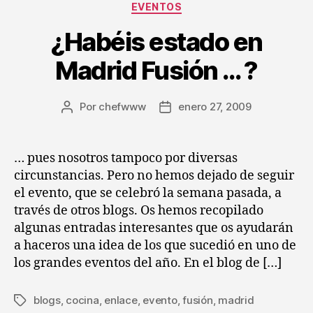
Categorías
EVENTOS
¿Habéis estado en
Madrid Fusión … ?
Por
chefwww
enero 27, 2009
Autor
Fecha
de
de
la
la
entrada
entrada
… pues nosotros tampoco por diversas
circunstancias. Pero no hemos dejado de seguir
el evento, que se celebró la semana pasada, a
través de otros blogs. Os hemos recopilado
algunas entradas interesantes que os ayudarán
a haceros una idea de los que sucedió en uno de
los grandes eventos del año. En el blog de […]
blogs
,
cocina
,
enlace
,
evento
,
fusión
,
madrid
Etiquetas