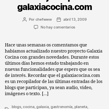
galaxiacocina.com
Por
chefwww
abril 13, 2009
Autor
Fecha
de
de
en
No hay comentarios
la
la
Más
entrada
entrada
mejoras
para
Hace unas semanas os comentamos que
el
habíamos actualizado nuestro proyecto Galaxia
galaxiacocina.com
Cocina con grandes novedades. Durante estos
últimos días hemos estado trabajando en
nuevas funcionalidades que espero que os sea
de interés. Recordar que el galaxiacocina.com
es un recopilador de las últimas entradas de los
blogs que participan, ya sean audio, video,
imágenes o texto. […]
blogs
,
cocina
,
galaxia
,
gastronomía
,
planeta
,