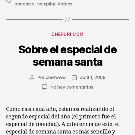
Etiquetas
podcasts
,
recopilar
,
Videos
Categorías
CHEFURI.COM
Sobre el especial de
semana santa
Por
chefwww
abril 1, 2009
Autor
Fecha
de
de
en
No hay comentarios
la
la
Sobre
entrada
entrada
el
especial
Como casi cada año, estamos realizando el
de
segundo especial del año (el primero fue el
semana
especial de navidad). A diferencia de este, el
santa
especial de semana santa es más sencillo y