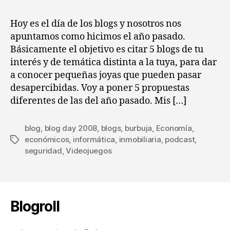
entrada
entrada
día
de
Hoy es el día de los blogs y nosotros nos
los
apuntamos como hicimos el año pasado.
blogs
Básicamente el objetivo es citar 5 blogs de tu
(
interés y de temática distinta a la tuya, para dar
BlogDay
a conocer pequeñas joyas que pueden pasar
2008
desapercibidas. Voy a poner 5 propuestas
)
diferentes de las del año pasado. Mis […]
blog
,
blog day 2008
,
blogs
,
burbuja
,
Economía
,
económicos
,
informática
,
inmobiliaria
,
podcast
,
Etiquetas
seguridad
,
Videojuegos
Blogroll