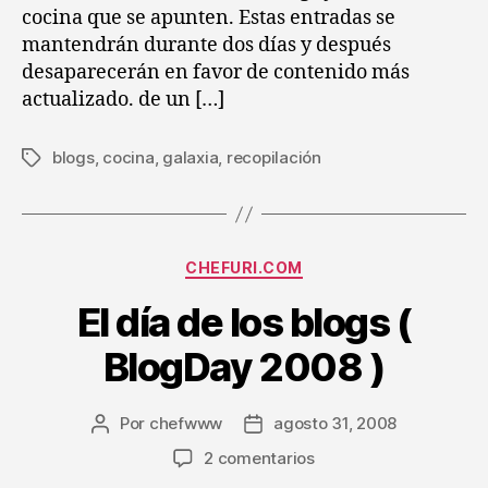
cocina que se apunten. Estas entradas se
mantendrán durante dos días y después
desaparecerán en favor de contenido más
actualizado. de un […]
blogs
,
cocina
,
galaxia
,
recopilación
Etiquetas
Categorías
CHEFURI.COM
El día de los blogs (
BlogDay 2008 )
Por
chefwww
agosto 31, 2008
Autor
Fecha
de
de
en
2 comentarios
la
la
El