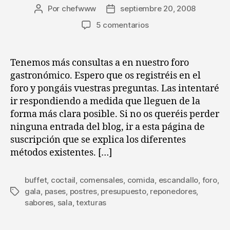
Por
chefwww
septiembre 20, 2008
Autor
Fecha
de
de
en
5 comentarios
la
la
Consultorio
entrada
entrada
gastronómico
de
Tenemos más consultas a en nuestro foro
Chefuri
gastronómico. Espero que os registréis en el
(III)
foro y pongáis vuestras preguntas. Las intentaré
Organización
ir respondiendo a medida que lleguen de la
de
forma más clara posible. Si no os queréis perder
un
ninguna entrada del blog, ir a esta página de
buffet
suscripción que se explica los diferentes
métodos existentes. […]
buffet
,
coctail
,
comensales
,
comida
,
escandallo
,
foro
,
gala
,
pases
,
postres
,
presupuesto
,
reponedores
,
Etiquetas
sabores
,
sala
,
texturas