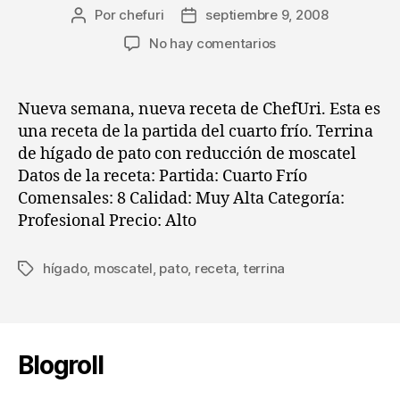
Por
chefuri
septiembre 9, 2008
Autor
Fecha
de
de
en
No hay comentarios
la
la
Receta
entrada
entrada
del
cuarto
Nueva semana, nueva receta de ChefUri. Esta es
frío
una receta de la partida del cuarto frío. Terrina
Terrina
de hígado de pato con reducción de moscatel
de
Datos de la receta: Partida: Cuarto Frío
hígado
Comensales: 8 Calidad: Muy Alta Categoría:
de
Profesional Precio: Alto
pato
con
reducción
hígado
,
moscatel
,
pato
,
receta
,
terrina
Etiquetas
de
moscatel
Blogroll