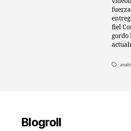
videob
fuerza
entreg
fiel C
gordo 
actual
anali
Etiqueta
Blogroll