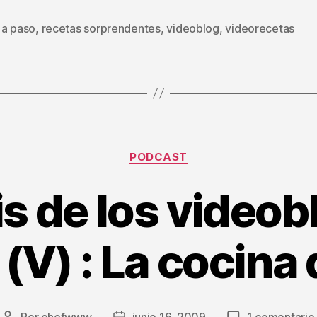
 a paso
,
recetas sorprendentes
,
videoblog
,
videorecetas
s
Categorías
PODCAST
is de los videob
(V) : La cocina