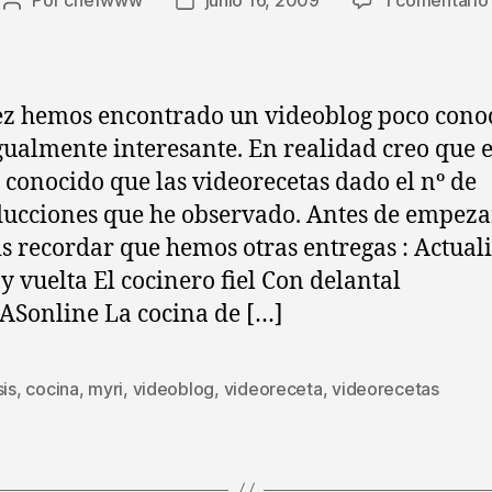
Por
chefwww
junio 16, 2009
1 comentario
Autor
Fecha
de
de
la
la
entrada
entrada
ez hemos encontrado un videoblog poco cono
gualmente interesante. En realidad creo que e
 conocido que las videorecetas dado el nº de
:
ucciones que he observado. Antes de empeza
is recordar que hemos otras entregas : Actual
 y vuelta El cocinero fiel Con delantal
Sonline La cocina de […]
sis
,
cocina
,
myri
,
videoblog
,
videoreceta
,
videorecetas
s