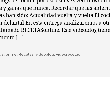
logs de cocina, por eso esta vez venimos con
s y ganas que nunca. Recordar que las anteri
as han sido: Actualidad vuelta y vuelta El coc
on delantal En esta entrega analizaremos a ot
llamado RECETASonline. Este videoblog tien
mente […]
sis
,
online
,
Recetas
,
videoblog
,
videorecetas
s