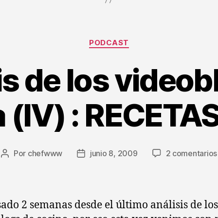
Categorías
PODCAST
is de los videob
 (IV) : RECETA
Por
chefwww
junio 8, 2009
2 comentarios
Autor
Fecha
de
de
la
la
entrada
entrada
ado 2 semanas desde el último análisis de los