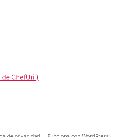
 de ChefUri )
ica de privacidad
Funciona con WordPress