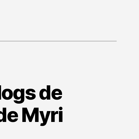
logs de
 de Myri
en