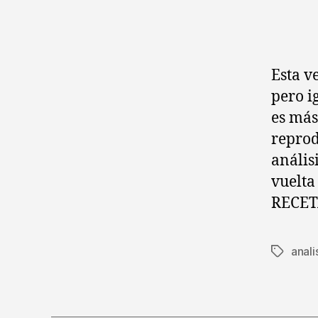
Esta v
pero i
es más
reprod
anális
vuelta
RECETA
anali
Etiqueta