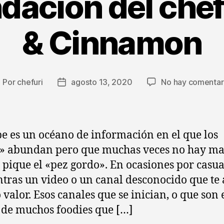
ación del chef 
& Cinnamon
Por
chefuri
agosto 13, 2020
No hay comentar
utor
Fecha
e
de
la
ntrada
entrada
e es un océano de información en el que los
s» abundan pero que muchas veces no hay m
 pique el «pez gordo». En ocasiones por casu
tras un video o un canal desconocido que te
valor. Esos canales que se inician, o que son 
de muchos foodies que […]