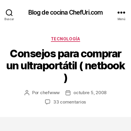
Blog de cocina ChefUri.com
Buscar
Menú
Categorías
TECNOLOGÍA
Consejos para comprar
un ultraportátil ( netbook
)
Por
chefwww
octubre 5, 2008
Autor
Fecha
de
de
en
33 comentarios
la
la
Consejos
entrada
entrada
para
comprar
un