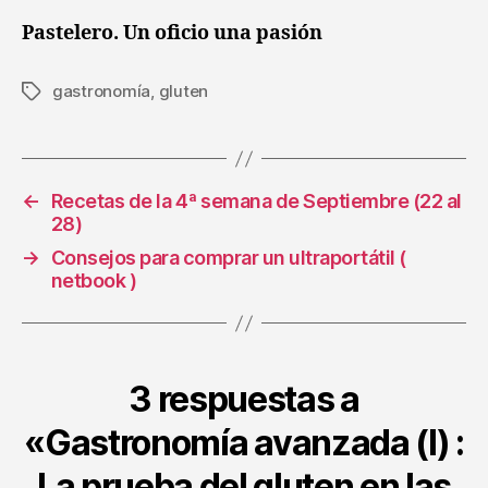
Pastelero.
Un oficio una pasión
gastronomía
,
gluten
Etiquetas
←
Recetas de la 4ª semana de Septiembre (22 al
28)
→
Consejos para comprar un ultraportátil (
netbook )
3 respuestas a
«Gastronomía avanzada (I) :
La prueba del gluten en las