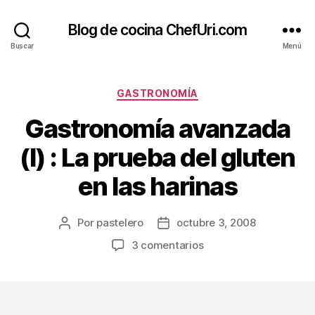
Blog de cocina ChefUri.com
Buscar
Menú
Categorías
GASTRONOMÍA
Gastronomía avanzada
(I) : La prueba del gluten
en las harinas
Por
pastelero
octubre 3, 2008
Autor
Fecha
de
de
en
3 comentarios
la
la
Gastronomía
entrada
entrada
avanzada
(I)
: