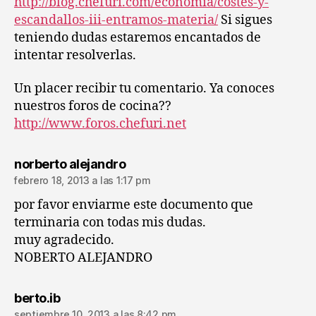
http://blog.chefuri.com/economia/costes-y-
escandallos-iii-entramos-materia/
Si sigues
teniendo dudas estaremos encantados de
intentar resolverlas.
Un placer recibir tu comentario. Ya conoces
nuestros foros de cocina??
http://www.foros.chefuri.net
dice:
norberto alejandro
febrero 18, 2013 a las 1:17 pm
por favor enviarme este documento que
terminaria con todas mis dudas.
muy agradecido.
NOBERTO ALEJANDRO
dice:
berto.ib
septiembre 10, 2013 a las 8:42 pm