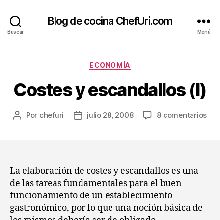
Blog de cocina ChefUri.com
Buscar
Menú
Categorías
ECONOMÍA
Costes y escandallos (I)
en
Por
chefuri
julio 28, 2008
8 comentarios
Autor
Fecha
Cos
de
de
y
la
la
esc
entrada
entrada
(I)
La elaboración de costes y escandallos es una
de las tareas fundamentales para el buen
funcionamiento de un establecimiento
gastronómico, por lo que una noción básica de