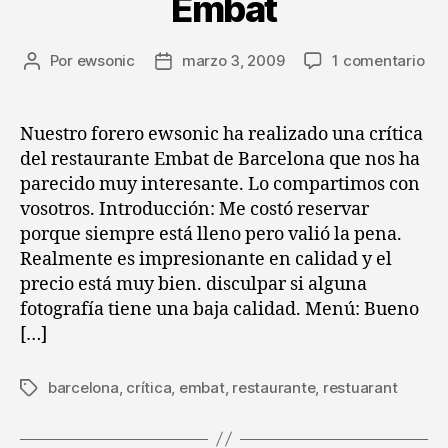
Embat
en
Por
ewsonic
marzo 3, 2009
1 comentario
Autor
Fecha
Crí
de
de
:
la
la
Res
entrada
entrada
Nuestro forero ewsonic ha realizado una crítica
Em
del restaurante Embat de Barcelona que nos ha
parecido muy interesante. Lo compartimos con
vosotros. Introducción: Me costó reservar
porque siempre está lleno pero valió la pena.
Realmente es impresionante en calidad y el
precio está muy bien. disculpar si alguna
fotografía tiene una baja calidad. Menú: Bueno
[…]
barcelona
,
crítica
,
embat
,
restaurante
,
restuarant
Etiquetas