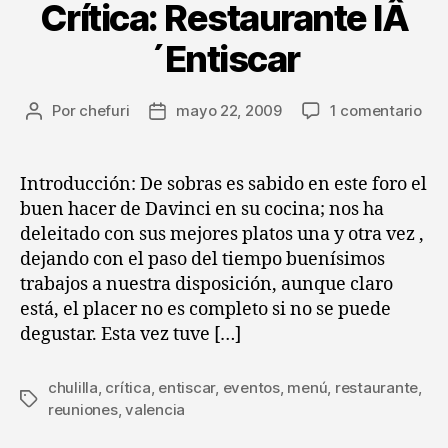
Crítica: Restaurante lÂ
´Entiscar
en
Por
chefuri
mayo 22, 2009
1 comentario
Autor
Fecha
Crít
de
de
Res
la
la
lÂ
entrada
entrada
Introducción: De sobras es sabido en este foro el
´En
buen hacer de Davinci en su cocina; nos ha
deleitado con sus mejores platos una y otra vez ,
dejando con el paso del tiempo buenísimos
trabajos a nuestra disposición, aunque claro
está, el placer no es completo si no se puede
degustar. Esta vez tuve […]
chulilla
,
crítica
,
entiscar
,
eventos
,
menú
,
restaurante
,
Etiquetas
reuniones
,
valencia