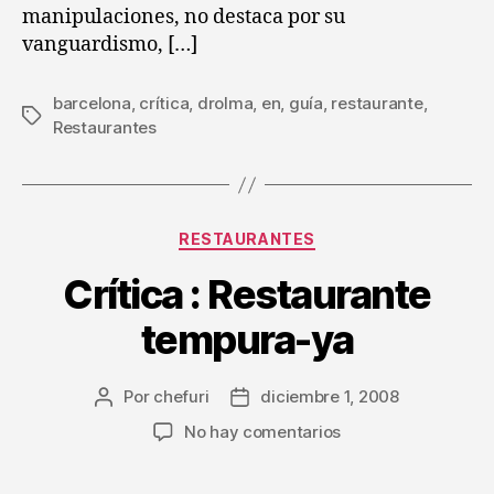
manipulaciones, no destaca por su
vanguardismo, […]
barcelona
,
crítica
,
drolma
,
en
,
guía
,
restaurante
,
Etiquetas
Restaurantes
Categorías
RESTAURANTES
Crítica : Restaurante
tempura-ya
Por
chefuri
diciembre 1, 2008
Autor
Fecha
de
de
en
No hay comentarios
la
la
Crítica
entrada
entrada
: