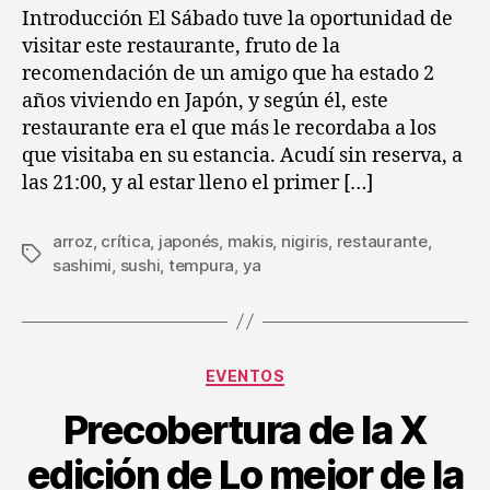
Restaurante
Introducción El Sábado tuve la oportunidad de
tempura-
visitar este restaurante, fruto de la
ya
recomendación de un amigo que ha estado 2
años viviendo en Japón, y según él, este
restaurante era el que más le recordaba a los
que visitaba en su estancia. Acudí sin reserva, a
las 21:00, y al estar lleno el primer […]
arroz
,
crítica
,
japonés
,
makis
,
nigiris
,
restaurante
,
Etiquetas
sashimi
,
sushi
,
tempura
,
ya
Categorías
EVENTOS
Precobertura de la X
edición de Lo mejor de la