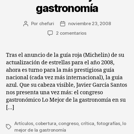
gastronomía
Por
chefuri
noviembre 23, 2008
Autor
Fecha
de
de
en
2 comentarios
la
la
Precobertura
entrada
entrada
de
la
Tras el anuncio de la guía roja (Michelin) de su
X
actualización de estrellas para el año 2008,
edición
ahora es turno para la más prestigiosa guía
de
nacional (cada vez más internacional), la guia
Lo
azul. Que su cabeza visible, Javier García Santos
mejor
nos presenta una vez más: el congreso
de
la
gastronómico Lo Mejor de la gastronomía en su
gastronomía
[…]
Artículos
,
cobertura
,
congreso
,
crítica
,
fotografías
,
lo
Etiquetas
mejor de la gastronomía