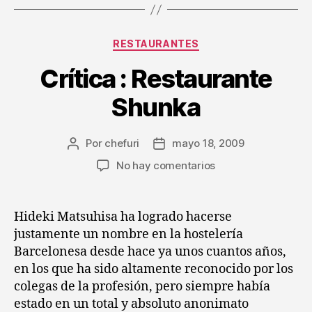
Categorías
RESTAURANTES
Crítica : Restaurante
Shunka
Por
chefuri
mayo 18, 2009
Autor
Fecha
de
de
en
No hay comentarios
la
la
Crítica
entrada
entrada
:
Restaurante
Hideki Matsuhisa ha logrado hacerse
Shunka
justamente un nombre en la hostelería
Barcelonesa desde hace ya unos cuantos años,
en los que ha sido altamente reconocido por los
colegas de la profesión, pero siempre había
estado en un total y absoluto anonimato