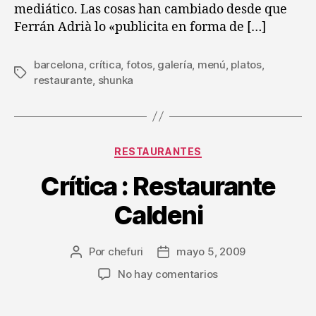
mediático. Las cosas han cambiado desde que
Ferrán Adrià lo «publicita en forma de […]
barcelona
,
crítica
,
fotos
,
galería
,
menú
,
platos
,
Etiquetas
restaurante
,
shunka
Categorías
RESTAURANTES
Crítica : Restaurante
Caldeni
Por
chefuri
mayo 5, 2009
Autor
Fecha
de
de
en
No hay comentarios
la
la
Crítica
entrada
entrada
: