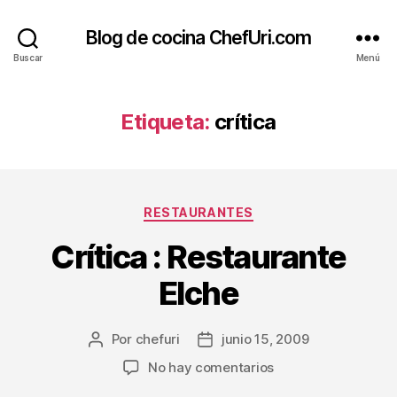
Blog de cocina ChefUri.com
Buscar
Menú
Etiqueta:
crítica
Categorías
RESTAURANTES
Crítica : Restaurante
Elche
Por
chefuri
junio 15, 2009
Autor
Fecha
de
de
en
No hay comentarios
la
la
Crítica