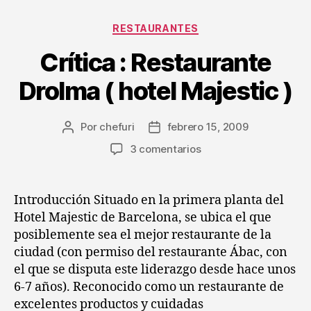
Categorías
RESTAURANTES
Crítica : Restaurante
Drolma ( hotel Majestic )
Por
chefuri
febrero 15, 2009
Autor
Fecha
de
de
en
3 comentarios
la
la
Crítica
entrada
entrada
:
Restaurante
Introducción Situado en la primera planta del
Drolma
Hotel Majestic de Barcelona, se ubica el que
(
posiblemente sea el mejor restaurante de la
hotel
ciudad (con permiso del restaurante Ábac, con
Majestic
el que se disputa este liderazgo desde hace unos
)
6-7 años). Reconocido como un restaurante de
excelentes productos y cuidadas