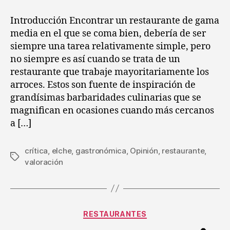
entrada
entrada
:
Restaurante
Introducción Encontrar un restaurante de gama
Elche
media en el que se coma bien, debería de ser
siempre una tarea relativamente simple, pero
no siempre es así cuando se trata de un
restaurante que trabaje mayoritariamente los
arroces. Estos son fuente de inspiración de
grandísimas barbaridades culinarias que se
magnifican en ocasiones cuando más cercanos
a […]
crítica
,
elche
,
gastronómica
,
Opinión
,
restaurante
,
Etiquetas
valoración
Categorías
RESTAURANTES