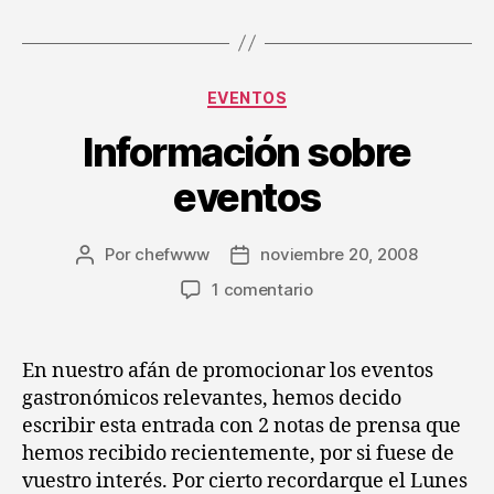
Categorías
EVENTOS
Información sobre
eventos
Por
chefwww
noviembre 20, 2008
Autor
Fecha
de
de
en
1 comentario
la
la
Información
entrada
entrada
sobre
eventos
En nuestro afán de promocionar los eventos
gastronómicos relevantes, hemos decido
escribir esta entrada con 2 notas de prensa que
hemos recibido recientemente, por si fuese de
vuestro interés. Por cierto recordarque el Lunes