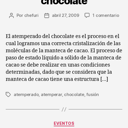
chocolate
en
Por
chefuri
abril 27, 2009
1 comentario
Autor
Fecha
Cons
de
de
gas
la
la
de
entrada
entrada
El atemperado del chocolate es el proceso en el
Chef
cual logramos una correcta cristalización de las
(XVI
moléculas de la manteca de cacao. El proceso de
:
paso de estado líquido a sólido de la manteca de
Ate
cacao se debe realizar en unas condiciones
del
determinadas, dado que se considera que la
choc
manteca de cacao tiene una estructura […]
atemperado
,
atemperar
,
chocolate
,
fusión
Etiquetas
Categorías
EVENTOS