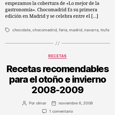
empezamos la cobertura de «Lo mejor de la
gastronomía«. Chocomadrid Es su primera
edición en Madrid y se celebra entre el […]
chocolate
,
chocomadrid
,
feria
,
madrid
,
navarra
,
trufa
Etiquetas
Categorías
RECETAS
Recetas recomendables
para el otoño e invierno
2008-2009
Por
olmar
noviembre 6, 2008
Autor
Fecha
de
de
en
1 comentario
la
la