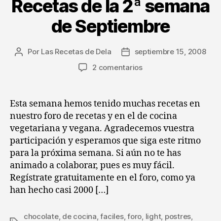
Recetas de la 2ª semana
de Septiembre
Por
Las Recetas de Dela
septiembre 15, 2008
Autor
Fecha
de
de
en
2 comentarios
la
la
Recetas
entrada
entrada
de
la
Esta semana hemos tenido muchas recetas en
2ª
nuestro foro de recetas y en el de cocina
semana
vegetariana y vegana. Agradecemos vuestra
de
participación y esperamos que siga este ritmo
Septiembre
para la próxima semana. Si aún no te has
animado a colaborar, pues es muy fácil.
Regístrate gratuitamente en el foro, como ya
han hecho casi 2000 […]
chocolate
,
de cocina
,
faciles
,
foro
,
light
,
postres
,