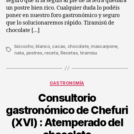
seguro que si la seguís al pie de la letra quedará
cho
un postre bien rico. Cualquier duda lo podéis
bl
poner en nuestro foro gastronómico y seguro
que lo solucionaremos rápido. Tiramisú de
chocolate […]
bizcocho
,
blanco
,
cacao
,
chocolate
,
mascarpone
,
Etiquetas
nata
,
postres
,
receta
,
Recetas
,
tiramisu
Categorías
GASTRONOMÍA
Consultorio
gastronómico de Chefuri
(XVI) : Atemperado del