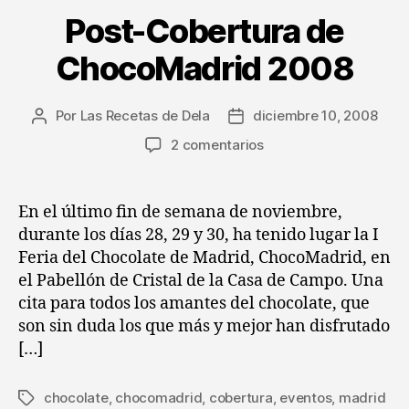
Post-Cobertura de
ChocoMadrid 2008
Por
Las Recetas de Dela
diciembre 10, 2008
Autor
Fecha
de
de
en
2 comentarios
la
la
Post-
entrada
entrada
Cobertura
de
En el último fin de semana de noviembre,
ChocoMadrid
durante los días 28, 29 y 30, ha tenido lugar la I
2008
Feria del Chocolate de Madrid, ChocoMadrid, en
el Pabellón de Cristal de la Casa de Campo. Una
cita para todos los amantes del chocolate, que
son sin duda los que más y mejor han disfrutado
[…]
chocolate
,
chocomadrid
,
cobertura
,
eventos
,
madrid
Etiquetas