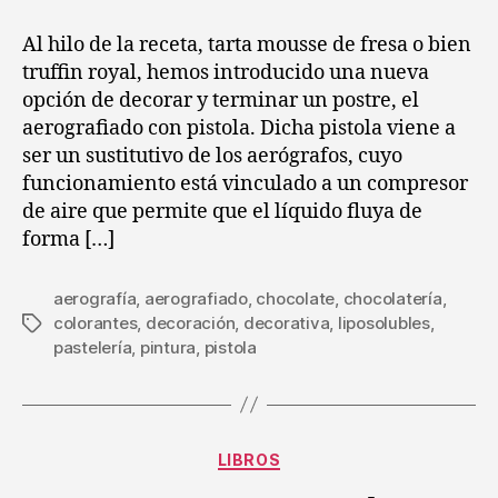
entrada
entrada
de
chocolate,
Al hilo de la receta, tarta mousse de fresa o bien
preguntas
truffin royal, hemos introducido una nueva
frecuentes
opción de decorar y terminar un postre, el
aerografiado con pistola. Dicha pistola viene a
ser un sustitutivo de los aerógrafos, cuyo
funcionamiento está vinculado a un compresor
de aire que permite que el líquido fluya de
forma […]
aerografía
,
aerografiado
,
chocolate
,
chocolatería
,
colorantes
,
decoración
,
decorativa
,
liposolubles
,
Etiquetas
pastelería
,
pintura
,
pistola
Categorías
LIBROS