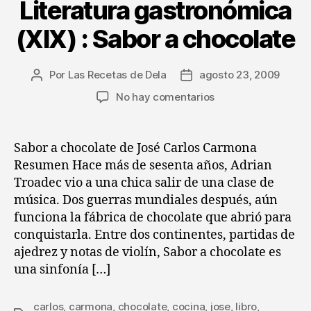
Literatura gastronómica
(XIX) : Sabor a chocolate
Por
Las Recetas de Dela
agosto 23, 2009
Autor
Fecha
de
de
en
No hay comentarios
la
la
Literatura
entrada
entrada
gastronómica
(XIX)
Sabor a chocolate de José Carlos Carmona
:
Resumen Hace más de sesenta años, Adrian
Sabor
Troadec vio a una chica salir de una clase de
a
música. Dos guerras mundiales después, aún
chocolate
funciona la fábrica de chocolate que abrió para
conquistarla. Entre dos continentes, partidas de
ajedrez y notas de violín, Sabor a chocolate es
una sinfonía […]
carlos
,
carmona
,
chocolate
,
cocina
,
jose
,
libro
,