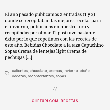
Recetas
entrada
entrada
recomendables
para
El año pasado publicamos 2 entradas (1 y 2)
el
donde se recopilaban las mejores recetas para
otoño
el invierno, publicadas en nuestro foro y
e
recopiladas por olmar. El post tuvo bastante
invierno
éxito por lo que repetimos con las recetas de
2008-
este año. Bebidas Chocolate a la taza Capuchino
2009
Sopas Crema de lentejas light Crema de
pechugas […]
calientes
,
chocolate
,
cremas
,
invierno
,
otoño
,
Etiquetas
Recetas
,
reconfortantes
,
sopas
Categorías
CHEFURI.COM
RECETAS