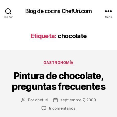
Blog de cocina ChefUri.com
Buscar
Menú
Etiqueta:
chocolate
Categorías
GASTRONOMÍA
Pintura de chocolate,
preguntas frecuentes
Por
chefuri
septiembre 7, 2009
Autor
Fecha
de
de
en
8 comentarios
la
la
Pintura