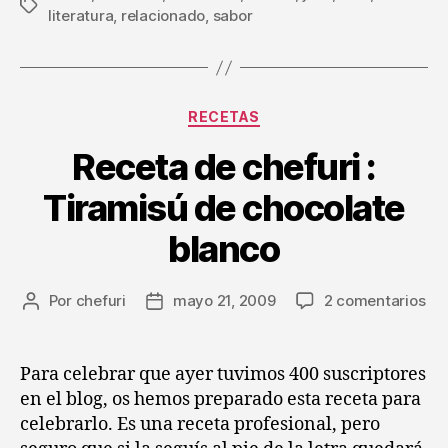
Etiquetas
literatura
,
relacionado
,
sabor
Categorías
RECETAS
Receta de chefuri :
Tiramisú de chocolate
blanco
en
Por
chefuri
mayo 21, 2009
2 comentarios
Autor
Fecha
Re
de
de
de
la
la
che
entrada
entrada
Para celebrar que ayer tuvimos 400 suscriptores
:
en el blog, os hemos preparado esta receta para
Tir
celebrarlo. Es una receta profesional, pero
de